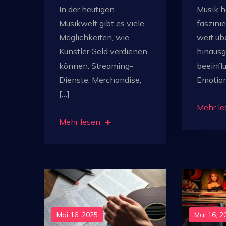
In der heutigen
Musik h
Musikwelt gibt es viele
faszinie
Möglichkeiten, wie
weit üb
Künstler Geld verdienen
hinausg
können. Streaming-
beeinfl
Dienste, Merchandise,
Emotion
[…]
Mehr le
Mehr lesen
Mai 16, 2025
Mai 16, 2