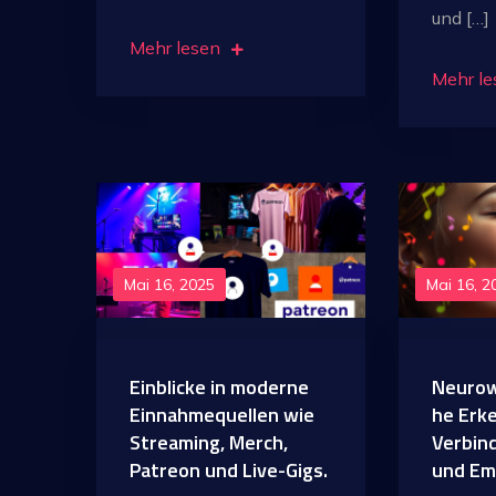
und […]
Mehr lesen
Mehr le
Mai 16, 2025
Mai 16, 2
Einblicke in moderne
Neurow
Einnahmequellen wie
he Erk
Streaming, Merch,
Verbin
Patreon und Live-Gigs.
und Em