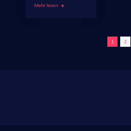
Mehr lesen
Seitennummerierun
1
2
der
Beiträge