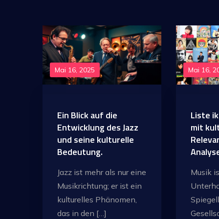
Mai 16, 2025
Mai 16, 2
Ein Blick auf die
Liste i
Entwicklung des Jazz
mit kul
und seine kulturelle
Releva
Bedeutung.
Analys
Jazz ist mehr als nur eine
Musik is
Musikrichtung; er ist ein
Unterhal
kulturelles Phänomen,
Spiegel
das in den […]
Gesells