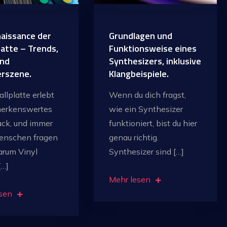
naissance der
Grundlagen und
latte – Trends,
Funktionsweise eines
und
Synthesizers, inklusive
rszene.
Klangbeispiele.
llplatte erlebt
Wenn du dich fragst,
merkenswertes
wie ein Synthesizer
ck, und immer
funktioniert, bist du hier
enschen fragen
genau richtig.
arum Vinyl
Synthesizer sind […]
[…]
Mehr lesen
sen