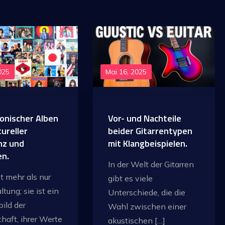
025
Mai 16, 2025
konischer Alben
Vor- und Nachteile
tureller
beider Gitarrentypen
nz und
mit Klangbeispielen.
en.
In der Welt der Gitarren
t mehr als nur
gibt es viele
tung; sie ist ein
Unterschiede, die die
bild der
Wahl zwischen einer
chaft, ihrer Werte
akustischen […]